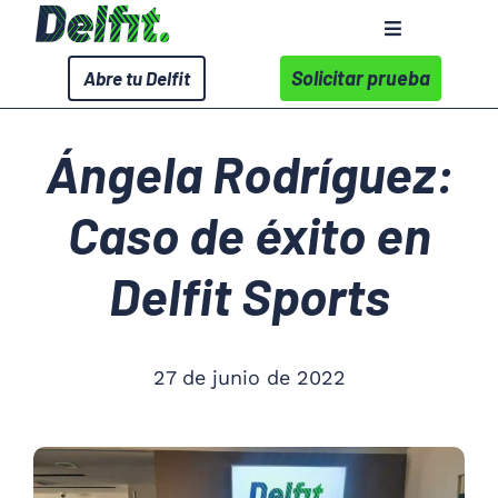
Saltar
Toggle
al
Navigation
contenido
Solicitar prueba
Abre tu Delfit
Sobre Delfit
Ángela Rodríguez:
Servicios
Caso de éxito en
Wellness Corporativo
Delfit Sports
Centros
27 de junio de 2022
Contacto