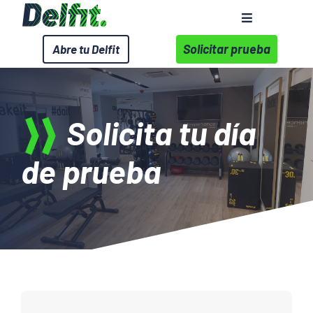
Saltar
Toggle
al
Navigation
contenido
Solicitar prueba
Abre tu Delfit
Sobre Delfit
Servicios
Solicita tu día
Wellness Corporativo
de prueba
Centros
Contacto