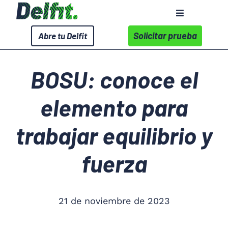
Saltar
Toggle
al
Navigation
contenido
Solicitar prueba
Abre tu Delfit
Sobre Delfit
BOSU: conoce el
Servicios
elemento para
Wellness Corporativo
trabajar equilibrio y
Centros
fuerza
Contacto
21 de noviembre de 2023