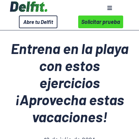
Saltar
Toggle
al
Navigation
contenido
Solicitar prueba
Abre tu Delfit
Sobre Delfit
Entrena en la playa
Servicios
con estos
Wellness Corporativo
ejercicios
Centros
¡Aprovecha estas
Contacto
vacaciones!