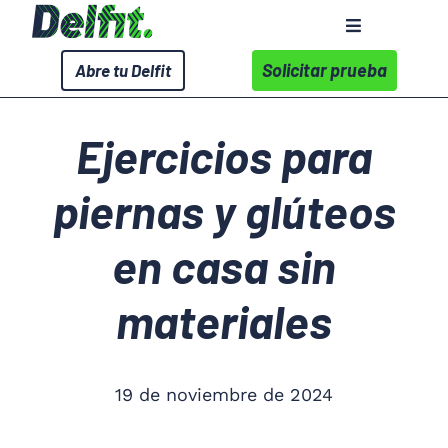
Saltar
Toggle
al
Navigation
contenido
Solicitar prueba
Abre tu Delfit
Sobre Delfit
Ejercicios para
Servicios
piernas y glúteos
Wellness Corporativo
en casa sin
Centros
materiales
Contacto
19 de noviembre de 2024