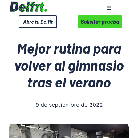
Saltar
Toggle
al
Navigation
contenido
Solicitar prueba
Abre tu Delfit
Sobre Delfit
Mejor rutina para
Servicios
volver al gimnasio
Wellness Corporativo
tras el verano
Centros
9 de septiembre de 2022
Contacto