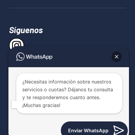
Síguenos
Contacta con Delfit
¿Necesitas información sobre nuestros
Consúltanos ahora
servicios o cuotas? Déjanos tu consulta
y te responderemos cuanto antes.
¡Muchas gracias!
© Delfit 2022-2026 |
Aviso legal
|
Privacidad
|
Cookies
| Made in
La Luna
Enviar WhatsApp